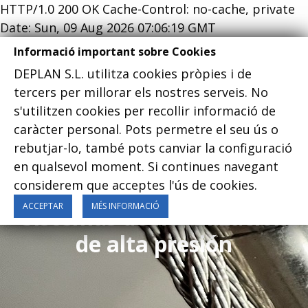
HTTP/1.0 200 OK Cache-Control: no-cache, private
Date: Sun, 09 Aug 2026 07:06:19 GMT
Informació important sobre Cookies
DEPLAN S.L. utilitza cookies pròpies i de
tercers per millorar els nostres serveis. No
s'utilitzen cookies per recollir informació de
Menu
caràcter personal. Pots permetre el seu ús o
rebutjar-lo, també pots canviar la configuració
en qualsevol moment. Si continues navegant
considerem que acceptes l'ús de cookies.
ACCEPTAR
MÉS INFORMACIÓ
Sistemas de nebulización
de alta presión