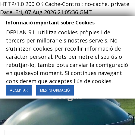
HTTP/1.0 200 OK Cache-Control: no-cache, private
Date: Fri, 07 Aug 2026 21:05:36 GMT
Informació important sobre Cookies
DEPLAN S.L. utilitza cookies pròpies i de
tercers per millorar els nostres serveis. No
s'utilitzen cookies per recollir informació de
Menu
caràcter personal. Pots permetre el seu ús o
rebutjar-lo, també pots canviar la configuració
en qualsevol moment. Si continues navegant
considerem que acceptes l'ús de cookies.
ACCEPTAR
MÉS INFORMACIÓ
Biogás